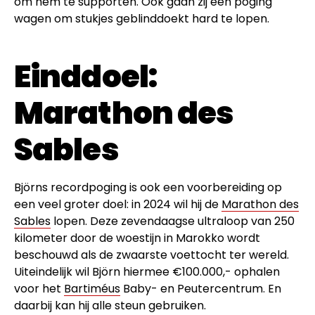
om hem te supporten. Ook gaan zij een poging
wagen om stukjes geblinddoekt hard te lopen.
Einddoel:
Marathon des
Sables
Björns recordpoging is ook een voorbereiding op
een veel groter doel: in 2024 wil hij de
Marathon des
Sables
lopen. Deze zevendaagse ultraloop van 250
kilometer door de woestijn in Marokko wordt
beschouwd als de zwaarste voettocht ter wereld.
Uiteindelijk wil Björn hiermee €100.000,- ophalen
voor het
Bartiméus
Baby- en Peutercentrum. En
daarbij kan hij alle steun gebruiken.