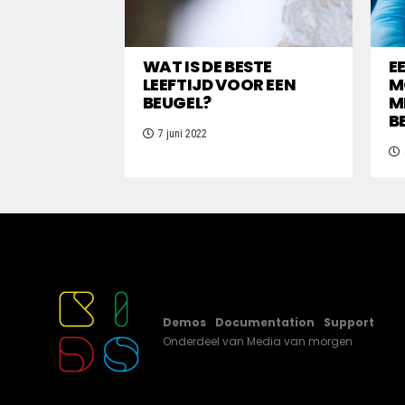
WAT IS DE BESTE
E
LEEFTIJD VOOR EEN
M
BEUGEL?
M
B
7 juni 2022
Demos
Documentation
Support
Onderdeel van
Media van morgen