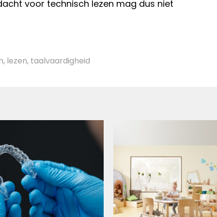
dacht voor technisch lezen mag dus niet
n
,
lezen
,
taalvaardigheid