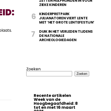
ZETTEN HULPHONDEN IN VOOR
ZIEKE KINDEREN
ID:
KINDERPRETPARK
JULIANATOREN VIERT LENTE
MET ‘HET GROTE LENTEFESTIJN’
laats.
DUIK IN HET VERLEDEN TIJDENS
DE NATIONALE
ARCHEOLOGIEDAGEN
Zoeken
Zoeken
Recente artikelen
Week van de
Hoogbegaafdheid: 8
tot en met 16 maart