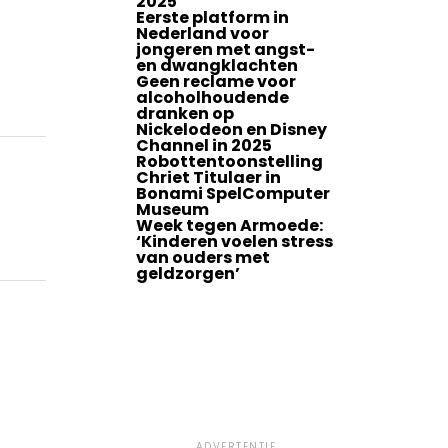
2025
Eerste platform in
Nederland voor
jongeren met angst-
en dwangklachten
Geen reclame voor
alcoholhoudende
dranken op
Nickelodeon en Disney
Channel in 2025
Robottentoonstelling
Chriet Titulaer in
Bonami SpelComputer
Museum
Week tegen Armoede:
‘Kinderen voelen stress
van ouders met
geldzorgen’
ADVERTENTIE